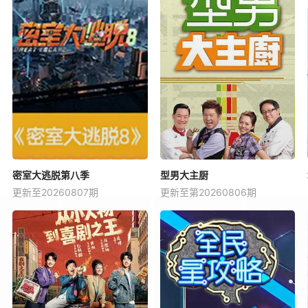
密室大逃脱第八季
型男大主厨
更新至20260807期
更新至第20260806期