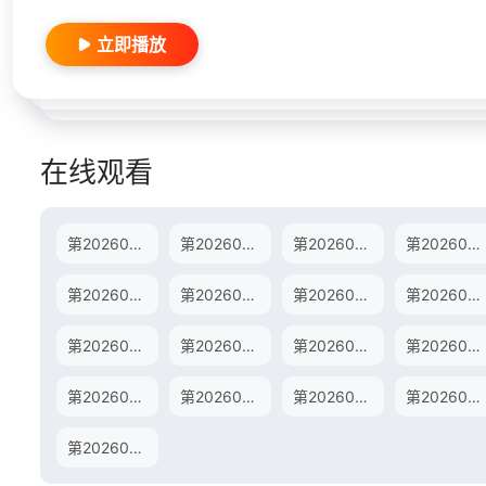
立即播放
在线观看
第20260518期上
第20260518期下
第20260519期
第20260521期
第20260605期
第20260608期上
第20260608期下
第20260610期
第20260625期
第20260629期上
第20260629期下
第20260701期
第20260716期
第20260720期上
第20260720期下
第20260722期
第20260806期