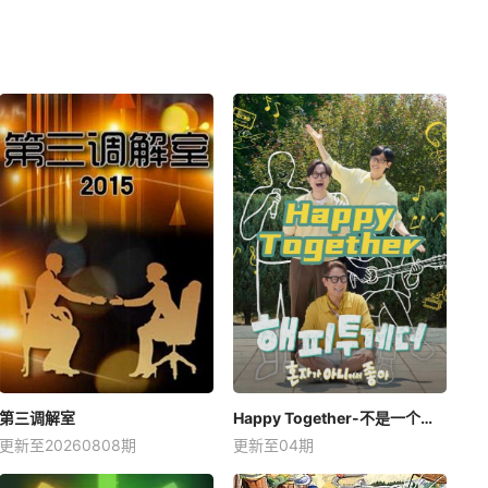
第三调解室
Happy Together-不是一个人真好
更新至20260808期
更新至04期