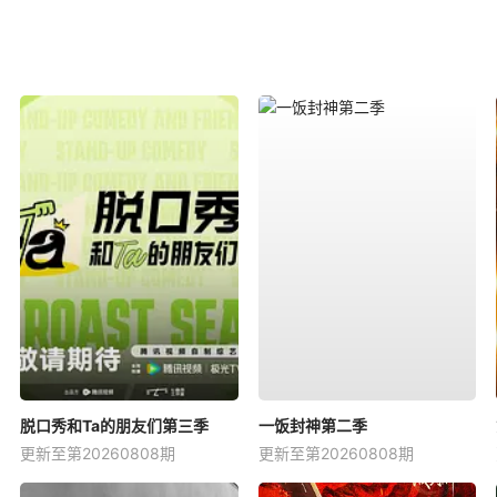
脱口秀和Ta的朋友们第三季
一饭封神第二季
更新至第20260808期
更新至第20260808期