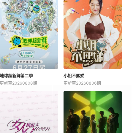
地球超新鲜第二季
小姐不熙娣
更新至20260808期
更新至20260806期