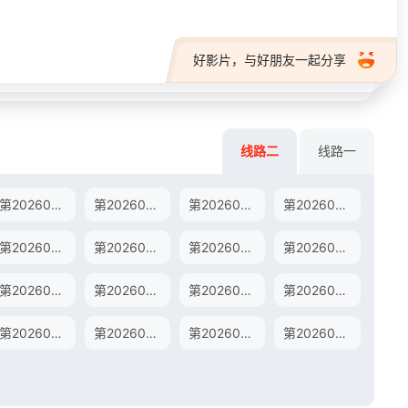
好影片，与好朋友一起分享
线路二
线路一
第20260601期上
第20260601期下
第20260603期
第20260604期
第20260618期
第20260622期上
第20260622期下
第20260624期
第20260709期
第20260713期上
第20260713期下
第20260715期
第20260730期
第20260803期上
第20260803期下
第20260805期