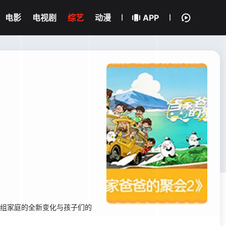
电影
电视剧
综艺
动漫
APP
四组家庭的全新变化与孩子们的