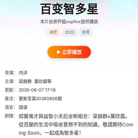
百变智多星
本片由茶杯狐cupfox提供播放
综艺
2023
台湾
立即播放
导演：
内详
主演：
梁赫群
葉欣眉等
更新：
2026-08-07 17:16
备注：
更新至第20260806期
语言：
国语
剧情：
綜藝鬼才與益智小天后全新組合：梁赫群x葉欣眉。
從百變的生活中吸收意想不到的知識，敬請期待Com
ing Soon，一起成為智多星！