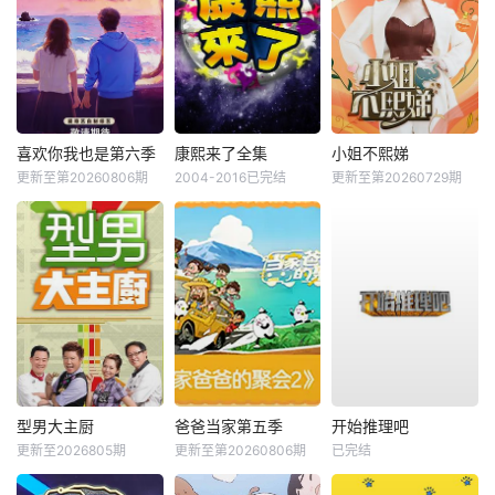
喜欢你我也是第六季
康熙来了全集
小姐不熙娣
更新至第20260806期
2004-2016已完结
更新至第20260729期
型男大主厨
爸爸当家第五季
开始推理吧
更新至2026805期
更新至第20260806期
已完结