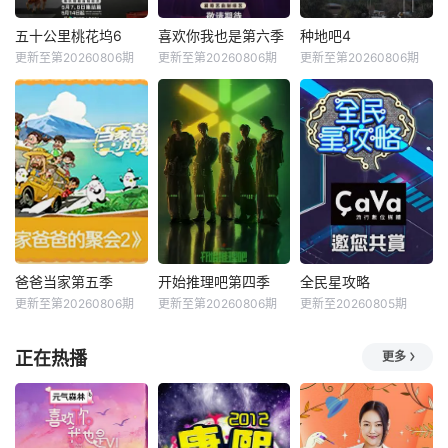
五十公里桃花坞6
喜欢你我也是第六季
种地吧4
更新至第20260806期
更新至第20260806期
更新至第20260806期
爸爸当家第五季
开始推理吧第四季
全民星攻略
更新至第20260806期
更新至第20260806期
更新至20260805期
正在热播
更多