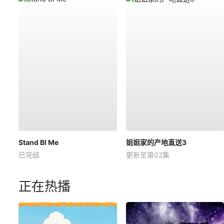
Stand BI Me
姐姐家的产地直送3
已完结
更新至第02集
正在热播