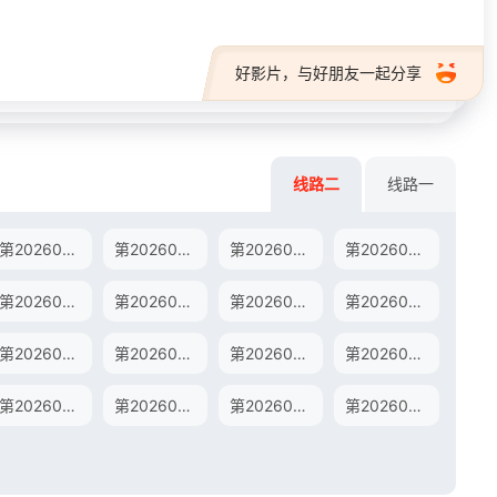
好影片，与好朋友一起分享
线路二
线路一
第20260504期彩蛋
第20260504期会员
第20260506期
第20260507期
第20260518期特别加更
第20260520期
第20260521期
第20260522期
第20260608期加更
第20260608期特别加更
第20260612期
第20260615期加更
第20260706期加更
第20260706期特别加更
第20260710期
第20260713期彩蛋