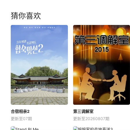
猜你喜欢
合宿相亲2
第三调解室
更新至07期
更新至20260807期