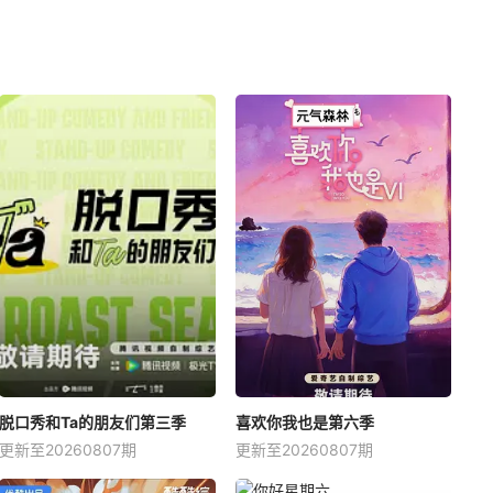
脱口秀和Ta的朋友们第三季
喜欢你我也是第六季
更新至20260807期
更新至20260807期