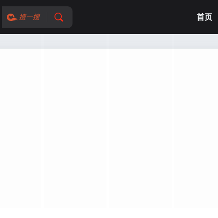
首页
搜一搜