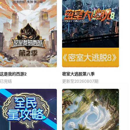
这是我的西游2
密室大逃脱第八季
已完结
更新至20260807期