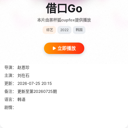
借口Go
本片由茶杯狐cupfox提供播放
综艺
2022
韩国
立即播放
导演：
赵恩珍
主演：
刘在石
更新：
2026-07-25 20:15
备注：
更新至第20260725期
语言：
韩语
剧情：