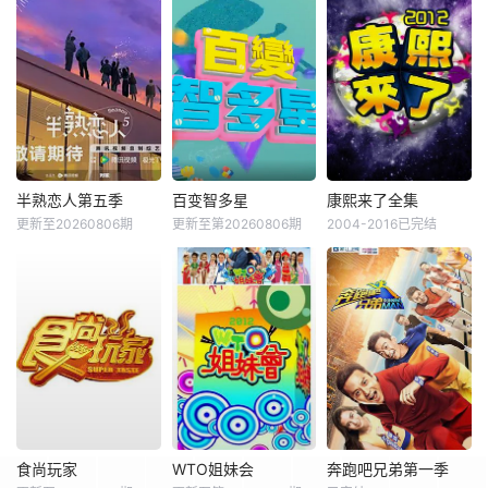
半熟恋人第五季
百变智多星
康熙来了全集
更新至20260806期
更新至第20260806期
2004-2016已完结
食尚玩家
WTO姐妹会
奔跑吧兄弟第一季