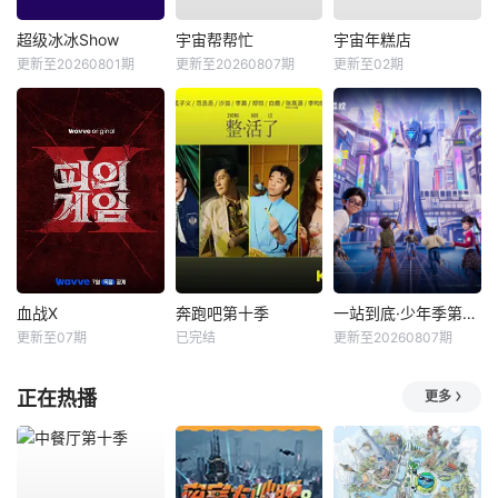
超级冰冰Show
宇宙帮帮忙
宇宙年糕店
更新至20260801期
更新至20260807期
更新至02期
血战X
奔跑吧第十季
一站到底·少年季第2季
更新至07期
已完结
更新至20260807期
正在热播
更多