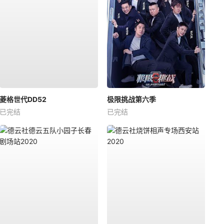
菱格世代DD52
极限挑战第六季
已完结
已完结