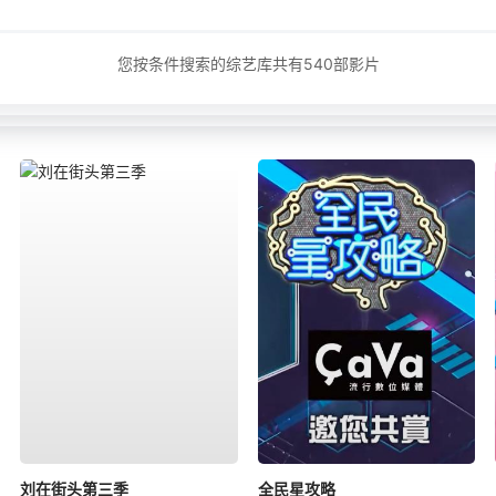
您按条件搜索的综艺库共有
540
部影片
刘在街头第三季
全民星攻略