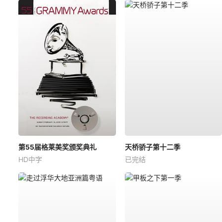
第55届格莱美奖颁奖典礼
天桥骄子第十二季
HD中字
已完结