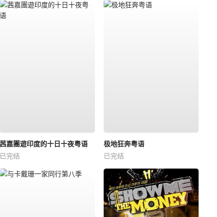
茜嘉團遊印度的十日十夜粤语
极地狂奔粤语
已完结
已完结