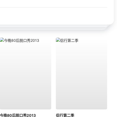
今晚80后脱口秀2013
侣行第二季