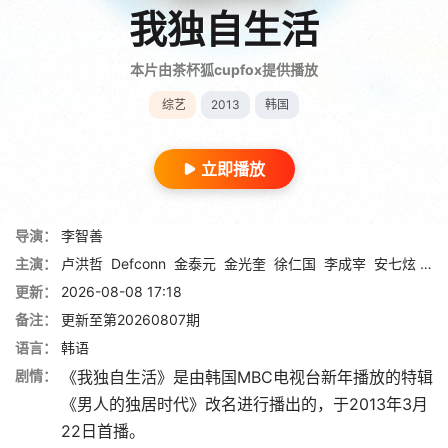
我独自生活
本片由茶杯狐cupfox提供播放
综艺
2013
韩国
立即播放
导演：
李智善
主演：
卢洪哲
Defconn
金泰元
金光奎
徐仁国
李成宰
安七炫
梁
更新：
2026-08-08 17:18
备注：
更新至第20260807期
语言：
韩语
剧情：
《我独自生活》是由韩国MBC电视台新年播放的特辑
《男人的独居时代》改名进行播出的，于2013年3月
22日首播。